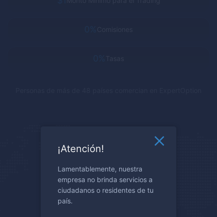
$1
Monto Minimo para el Trading
0%
Comisiones
0%
Tasas
Personas de más de 48 países comercian en
ExpertOption
¡Atención!
Lamentablemente, nuestra
empresa no brinda servicios a
ciudadanos o residentes de tu
país.