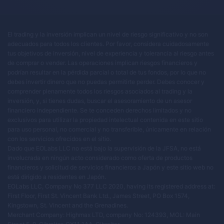
El trading y la inversión implican un nivel de riesgo significativo y no son
adecuados para todos los clientes. Por favor, considera cuidadosamente
tus objetivos de inversión, nivel de experiencia y tolerancia al riesgo antes
de comprar o vender. Las operaciones implican riesgos financieros y
podrían resultar en la pérdida parcial o total de tus fondos, por lo que no
debes invertir dinero que no puedas permitirte perder. Debes conocer y
comprender plenamente todos los riesgos asociados al trading y la
inversión, y, si tienes dudas, buscar el asesoramiento de un asesor
financiero independiente. Se te conceden derechos limitados y no
exclusivos para utilizar la propiedad intelectual contenida en este sitio
para uso personal, no comercial y no transferible, únicamente en relación
con los servicios ofrecidos en el sitio.
Dado que EOLabs LLC no está bajo la supervisión de la JFSA, no está
involucrada en ningún acto considerado como oferta de productos
financieros y solicitud de servicios financieros a Japón y este sitio web no
está dirigido a residentes en Japón.
EOLabs LLC, Company No 377 LLC 2020, having its registered address at:
First Floor, First St. Vincent Bank Ltd., James Street, PO Box 1574,
Kingstown, St. Vincent and the Grenadines.
Merchant Company: Highmax LTD, company No: 124393, MOL: Main