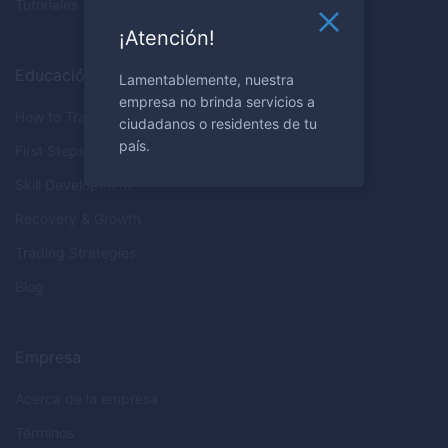
Tutoriales
¡Atención!
Educación
Lamentablemente, nuestra
empresa no brinda servicios a
How to Trade
ciudadanos o residentes de tu
país.
First Steps
Skill Development
Recovery & Growth
Trading Strategies
Blog
Empresa
Acerca de la empresa
Términos