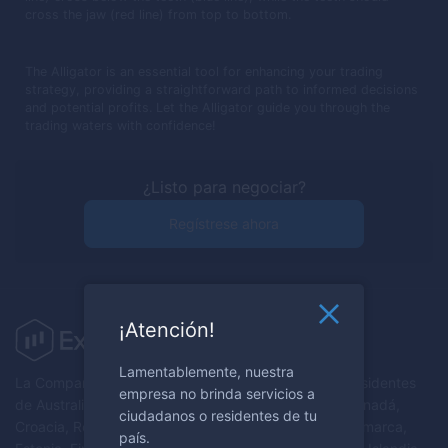
cross the jaw (red line) from top to bottom.
The Alligator is an essential tool for enhancing your trading
strategy, providing a straightforward path to informed decisions
and potential profits. Let the Alligator guide you through the
trading waters with confidence!
¿Listo para negociar?
Regístrese ahora
¡Atención!
Lamentablemente, nuestra
La Compañía no brinda servicios a ciudadanos y/o residentes
empresa no brinda servicios a
de Australia, Austria, Bielorrusia, Bélgica, Bulgaria, Canadá,
ciudadanos o residentes de tu
Croacia, República de Chipre, República Checa, Dinamarca,
país.