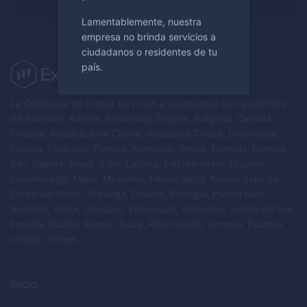
Lamentablemente, nuestra
empresa no brinda servicios a
ciudadanos o residentes de tu
país.
La Compañía no brinda servicios a ciudadanos y/o residentes
de Australia, Austria, Bielorrusia, Bélgica, Bulgaria, Canadá,
Croacia, República de Chipre, República Checa, Dinamarca,
Estonia, Finlandia, Francia, Alemania, Grecia, Hungría, Islandia.
Irán, Irlanda, Israel, Italia, Letonia, Liechtenstein, Lituania,
Luxemburgo, Malta, Myanmar, Países Bajos, Nueva Zelanda,
Corea del Norte, Noruega, Polonia, Portugal, Puerto Rico,
Rumania, Rusia, Singapur, Eslovaquia, Eslovenia, Sudán del Sur,
España, Sudán, Suecia, Suiza, Reino Unido, Ucrania, Estados
Unidos, Yemen.
Inicio