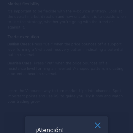
Market flexibility
It's important to be flexible with the V-bounce strategy. Look at
the overall market direction and how unstable it is to decide when
to use the strategy, whether you're going with the trend or
against it.
Trade execution
Bullish Cues:
Press “Call” when the price bounces off a support
level forming a V-shaped recovery pattern, indicating a potential
bullish reversal.
Bearish Cues:
Press “Put” when the price bounces off a
resistance level forming an inverted V-shaped pattern, indicating
a potential bearish reversal.
Learn the V-bounce way to turn market flips into chances. Spot
important points and use RSI to guide you. Try it now and watch
your trading grow.
¿Listo para negociar?
¡Atención!
Regístrese ahora