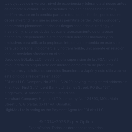
tus objetivos de inversión, nivel de experiencia y tolerancia al riesgo antes
de comprar o vender. Las operaciones implican riesgos financieros y
podrían resultar en la pérdida parcial o total de tus fondos, por lo que no
debes invertir dinero que no puedas permitirte perder. Debes conocer y
comprender plenamente todos los riesgos asociados al trading y la
inversión, y, si tienes dudas, buscar el asesoramiento de un asesor
financiero independiente. Se te conceden derechos limitados y no
exclusivos para utilizar la propiedad intelectual contenida en este sitio
para uso personal, no comercial y no transferible, únicamente en relación
con los servicios ofrecidos en el sitio.
Dado que EOLabs LLC no está bajo la supervisión de la JFSA, no está
involucrada en ningún acto considerado como oferta de productos
financieros y solicitud de servicios financieros a Japón y este sitio web no
está dirigido a residentes en Japón.
EOLabs LLC, Company No 377 LLC 2020, having its registered address at:
First Floor, First St. Vincent Bank Ltd., James Street, PO Box 1574,
Kingstown, St. Vincent and the Grenadines.
Merchant Company: Highmax LTD, company No: 124393, MOL: Main
Street 5-9, Gibraltar, GX11 1AA, Gibraltar.
HighMax Ltd is acting as the Payment Agent for EOLabs LLC.
© 2014–
2026
ExpertOption
ExpertOption
. Todos los derechos reservados.